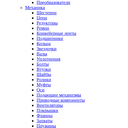
Преобразователи
Механика
Шестерни
Цепи
Редукторы
Ремни
Конвейерные ленты
Подшипники
Кольца
Звездочки
Валы
Уплотнения
Болты
Втулки
Шайбы
Ролики
Муфты
Оси
Подающие механизмы
Приводные компоненты
Вентиляторы
Покрышки
Фланцы
Захваты
Пружины